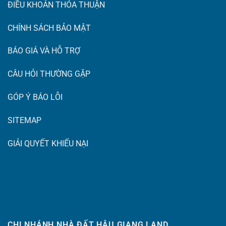
ĐIỀU KHOẢN THỎA THUẬN
CHÍNH SÁCH BẢO MẬT
BÁO GIÁ VÀ HỖ TRỢ
CÂU HỎI THƯỜNG GẶP
GÓP Ý BÁO LỖI
SITEMAP
GIẢI QUYẾT KHIẾU NẠI
CHI NHÁNH NHÀ ĐẤT HẬU GIANG LAND