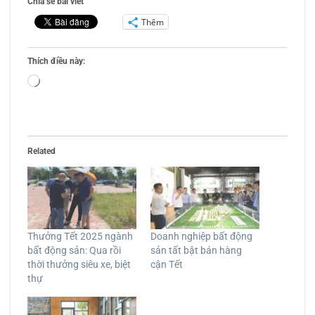
Chia sẽ bài viết
Thêm
Thích điều này:
Đang
tải...
Related
Thưởng Tết 2025 ngành
Doanh nghiệp bất động
bất động sản: Qua rồi
sản tất bật bán hàng
thời thưởng siêu xe, biệt
cận Tết
thự