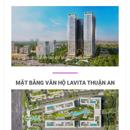
tổng quan dự án căn hộ lavita thuận an
MẶT BẰNG VĂN HỘ LAVITA THUẬN AN