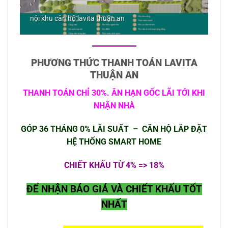
 An
nội khu căn hộ lavita thuận an
PHƯƠNG THỨC THANH TOÁN LAVITA
THUẬN AN
THANH TOÁN CHỈ 30%. ÂN HẠN GỐC LÃI TỚI KHI
NHẬN NHÀ
GÓP 36 THÁNG 0% LÃI SUẤT –
CĂN HỘ LẮP ĐẶT
HỆ THỐNG SMART HOME
CHIẾT KHẤU TỪ 4% => 18%
ĐỂ NHẬN BÁO GIÁ VÀ CHIẾT KHẤU TỐT
NHẤT