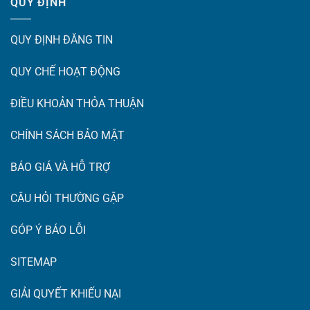
QUY ĐỊNH
QUY ĐỊNH ĐĂNG TIN
QUY CHẾ HOẠT ĐỘNG
ĐIỀU KHOẢN THỎA THUẬN
CHÍNH SÁCH BẢO MẬT
BÁO GIÁ VÀ HỖ TRỢ
CÂU HỎI THƯỜNG GẶP
GÓP Ý BÁO LỖI
SITEMAP
GIẢI QUYẾT KHIẾU NẠI