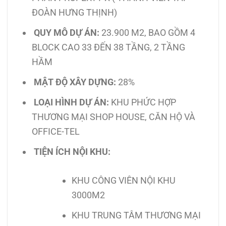
ĐOÀN HƯNG THỊNH)
QUY MÔ DỰ ÁN:
23.900 M2, BAO GỒM 4
BLOCK CAO 33 ĐẾN 38 TẦNG, 2 TẦNG
HẦM
MẬT ĐỘ XÂY DỰNG:
28%
LOẠI HÌNH DỰ ÁN:
KHU PHỨC HỢP
THƯƠNG MẠI SHOP HOUSE, CĂN HỘ VÀ
OFFICE-TEL
TIỆN ÍCH NỘI KHU:
KHU CÔNG VIÊN NỘI KHU
3000M2
KHU TRUNG TÂM THƯƠNG MẠI