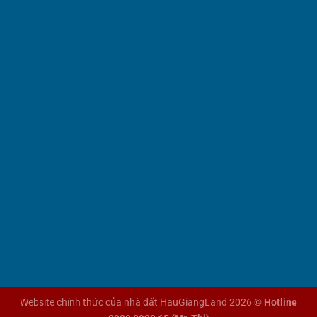
Website chính thức của nhà đất HauGiangLand 2026 ©
Hotline