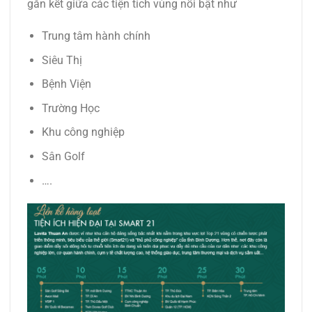
gắn kết giữa các tiện tích vùng nổi bật như
Trung tâm hành chính
Siêu Thị
Bệnh Viện
Trường Học
Khu công nghiệp
Sân Golf
….