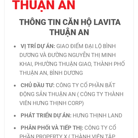
THUẬN AN
THÔNG TIN
CĂN HỘ
LAVITA
THUẬN AN
VỊ TRÍ DỰ ÁN:
GIAO ĐIỂM ĐẠI LỘ BÌNH
DƯƠNG VÀ ĐƯỜNG NGUYỄN THỊ MINH
KHAI, PHƯỜNG THUẬN GIAO, THÀNH PHỐ
THUẬN AN, BÌNH DƯƠNG
CHỦ ĐẦU TƯ:
CÔNG TY CỔ PHẦN BẤT
ĐỘNG SẢN THUẬN AN ( CÔNG TY THÀNH
VIÊN HƯNG THỊNH CORP)
PHÁT TRIỂN DỰ ÁN:
HƯNG THỊNH LAND
PHÂN PHỐI VÀ TIẾP THỊ:
CÔNG TY CỔ
PHẦN PROPERTY X ( THÀNH VIÊN TÂP