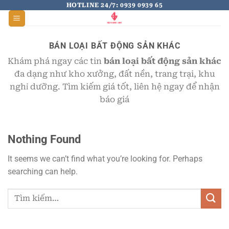
Skip
HOTLINE 24/7: 0939 0939 65
to
content
BÁN LOẠI BẤT ĐỘNG SẢN KHÁC
Khám phá ngay các tin
bán loại bất động sản khác
đa dạng như kho xưởng, đất nền, trang trại, khu
nghỉ dưỡng. Tìm kiếm giá tốt, liên hệ ngay để nhận
báo giá
Nothing Found
It seems we can’t find what you’re looking for. Perhaps
searching can help.