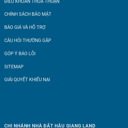
ĐIỀU KHOẢN THỎA THUẬN
CHÍNH SÁCH BẢO MẬT
BÁO GIÁ VÀ HỖ TRỢ
CÂU HỎI THƯỜNG GẶP
GÓP Ý BÁO LỖI
SITEMAP
GIẢI QUYẾT KHIẾU NẠI
CHI NHÁNH NHÀ ĐẤT HẬU GIANG LAND