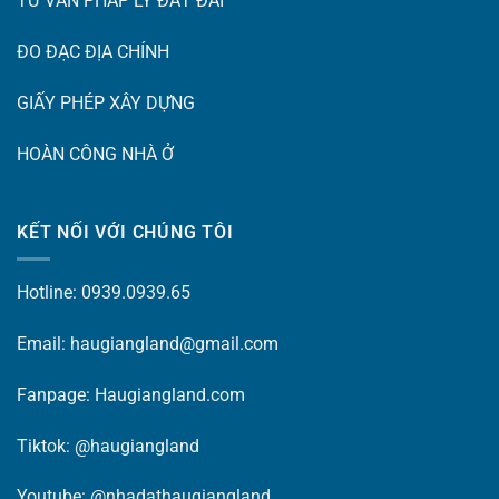
TƯ VẤN PHÁP LÝ ĐẤT ĐAI
ĐO ĐẠC ĐỊA CHÍNH
GIẤY PHÉP XÂY DỰNG
HOÀN CÔNG NHÀ Ở
KẾT NỐI VỚI CHÚNG TÔI
Hotline: 0939.0939.65
Email: haugiangland@gmail.com
Fanpage:
Haugiangland.com
Tiktok:
@haugiangland
Youtube:
@nhadathaugiangland