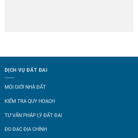
DỊCH VỤ ĐẤT ĐAI
MÔI GIỚI NHÀ ĐẤT
KIỂM TRA QUY HOẠCH
TƯ VẤN PHÁP LÝ ĐẤT ĐAI
ĐO ĐẠC ĐỊA CHÍNH