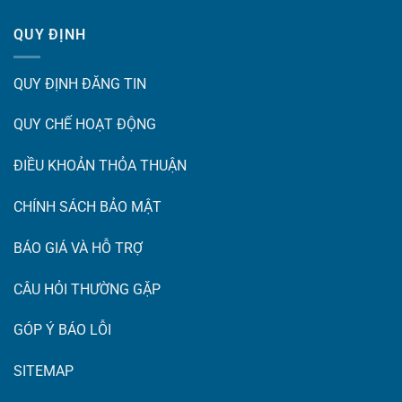
QUY ĐỊNH
QUY ĐỊNH ĐĂNG TIN
QUY CHẾ HOẠT ĐỘNG
ĐIỀU KHOẢN THỎA THUẬN
CHÍNH SÁCH BẢO MẬT
BÁO GIÁ VÀ HỖ TRỢ
CÂU HỎI THƯỜNG GẶP
GÓP Ý BÁO LỖI
SITEMAP