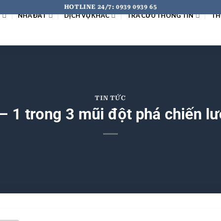
HOTLINE 24/7: 0939 0939 65
I
NHÀ ĐẤT
DỊCH VỤ KHÁC
TRA CỨU THÔNG TIN
TH
TIN TỨC
– 1 trong 3 mũi đột phá chiến l