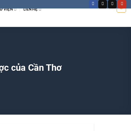
Ư VIỆN
LIÊN HỆ
ược của Cần Thơ