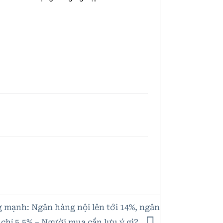
g mạnh: Ngân hàng nội lên tới 14%, ngân
chỉ 5,5% – Người mua cần lưu ý gì?