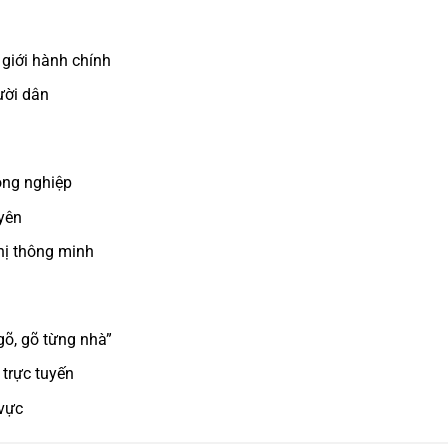
 giới hành chính
ười dân
ông nghiệp
uyên
thị thông minh
õ, gõ từng nhà”
 trực tuyến
vực