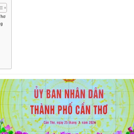
Thơ
ng