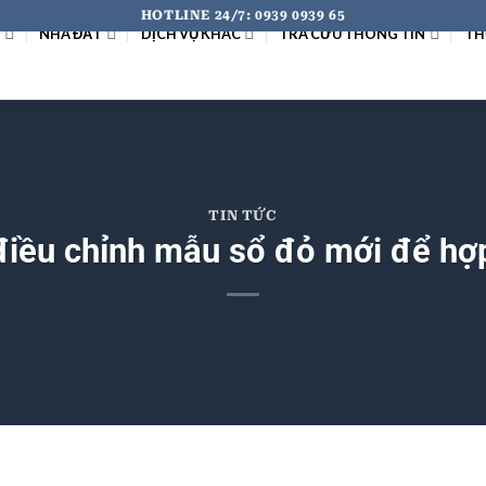
HOTLINE 24/7: 0939 0939 65
I
NHÀ ĐẤT
DỊCH VỤ KHÁC
TRA CỨU THÔNG TIN
TH
TIN TỨC
điều chỉnh mẫu sổ đỏ mới để hợp