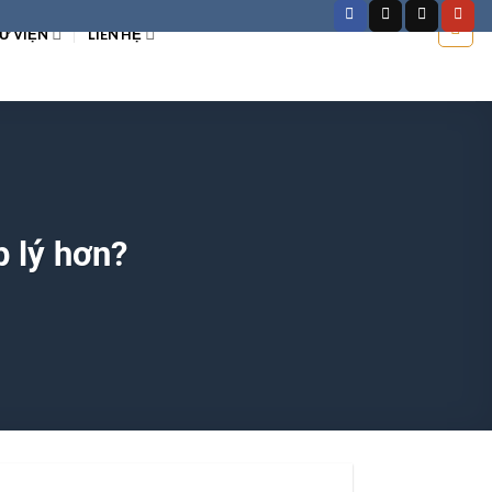
Ư VIỆN
LIÊN HỆ
 lý hơn?