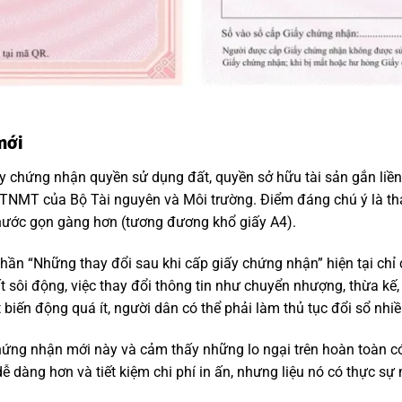
mới
 chứng nhận quyền sử dụng đất, quyền sở hữu tài sản gắn liền 
MT của Bộ Tài nguyên và Môi trường. Điểm đáng chú ý là thay 
 thước gọn gàng hơn (tương đương khổ giấy A4).
phần “Những thay đổi sau khi cấp giấy chứng nhận” hiện tại chỉ
ất sôi động, việc thay đổi thông tin như chuyển nhượng, thừa kế
biến động quá ít, người dân có thể phải làm thủ tục đổi sổ nhiều
ứng nhận mới này và cảm thấy những lo ngại trên hoàn toàn có
dễ dàng hơn và tiết kiệm chi phí in ấn, nhưng liệu nó có thực sự