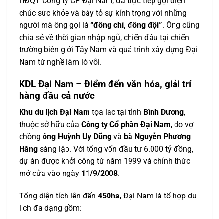
HĐQT Công ty CP Đại Nam, đã trực tiếp gọi điện
chúc sức khỏe và bày tỏ sự kính trọng với những
người mà ông gọi là
“đồng chí, đồng đội”
. Ông cũng
chia sẻ về thời gian nhập ngũ, chiến đấu tại chiến
trường biên giới Tây Nam và quá trình xây dựng Đại
Nam từ nghề làm lò vôi.
KDL Đại Nam – Điểm đến văn hóa, giải trí
hàng đầu cả nước
Khu du lịch Đại Nam
tọa lạc tại tỉnh
Bình Dương
,
thuộc sở hữu của
Công ty Cổ phần Đại Nam
, do vợ
chồng
ông Huỳnh Uy Dũng
và
bà Nguyễn Phương
Hằng
sáng lập. Với tổng vốn đầu tư 6.000 tỷ đồng,
dự án được khởi công từ năm 1999 và chính thức
mở cửa vào ngày
11/9/2008
.
Tổng diện tích lên đến
450ha
, Đại Nam là tổ hợp du
lịch đa dạng gồm: