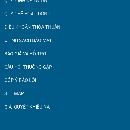
QUY ĐỊNH ĐĂNG TIN
QUY CHẾ HOẠT ĐỘNG
ĐIỀU KHOẢN THỎA THUẬN
CHÍNH SÁCH BẢO MẬT
BÁO GIÁ VÀ HỖ TRỢ
CÂU HỎI THƯỜNG GẶP
GÓP Ý BÁO LỖI
SITEMAP
GIẢI QUYẾT KHIẾU NẠI