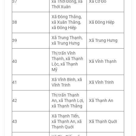
37
xã Thới Đông, xã
Xã Cờ Đỏ
Thới Xuân
Xã Đông Thắng,
38
xã Xuân Thắng,
Xã Đông Hiệp
xã Đông Hiệp
Xã Trung Thạnh,
39
Xã Trung Hưng
xã Trung Hưng
Thị trấn Vĩnh
Thạnh, xã Thạnh
40
Xã Vĩnh Thạnh
Lộc, xã Thạnh
Mỹ
Xã Vĩnh Bình, xã
41
Xã Vĩnh Trinh
Vĩnh Trinh
Thị trấn Thạnh
42
An, xã Thạnh Lợi,
Xã Thạnh An
xã Thạnh Thắng
Xã Thạnh Tiến,
43
xã Thạnh An, xã
Xã Thạnh Quới
Thạnh Quới