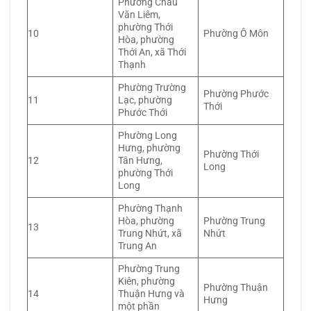
Phường Châu
Văn Liêm,
phường Thới
10
Phường Ô Môn
Hòa, phường
Thới An, xã Thới
Thạnh
Phường Trường
Phường Phước
11
Lạc, phường
Thới
Phước Thới
Phường Long
Hưng, phường
Phường Thới
12
Tân Hưng,
Long
phường Thới
Long
Phường Thạnh
Hòa, phường
Phường Trung
13
Trung Nhứt, xã
Nhứt
Trung An
Phường Trung
Kiên, phường
Phường Thuận
14
Thuận Hưng và
Hưng
một phần