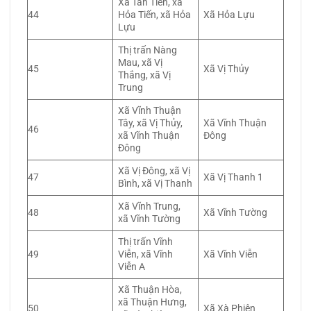
Xã Tân Tiến, xã
44
Hỏa Tiến, xã Hỏa
Xã Hỏa Lựu
Lựu
Thị trấn Nàng
Mau, xã Vị
45
Xã Vị Thủy
Thắng, xã Vị
Trung
Xã Vĩnh Thuận
Tây, xã Vị Thủy,
Xã Vĩnh Thuận
46
xã Vĩnh Thuận
Đông
Đông
Xã Vị Đông, xã Vị
47
Xã Vị Thanh 1
Bình, xã Vị Thanh
Xã Vĩnh Trung,
48
Xã Vĩnh Tường
xã Vĩnh Tường
Thị trấn Vĩnh
49
Viễn, xã Vĩnh
Xã Vĩnh Viễn
Viễn A
Xã Thuận Hòa,
xã Thuận Hưng,
50
Xã Xà Phiên