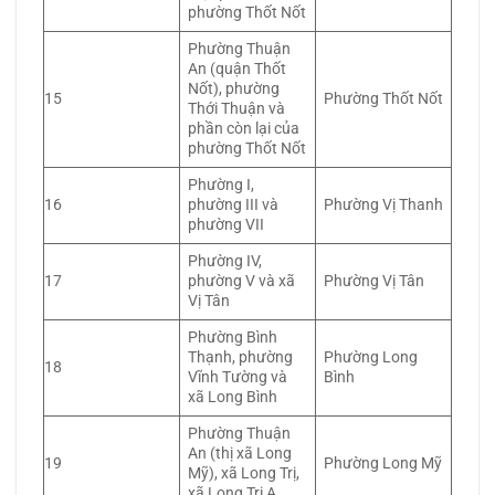
phường Thốt Nốt
Phường Thuận
An (quận Thốt
Nốt), phường
15
Phường Thốt Nốt
Thới Thuận và
phần còn lại của
phường Thốt Nốt
Phường I,
16
phường III và
Phường Vị Thanh
phường VII
Phường IV,
17
phường V và xã
Phường Vị Tân
Vị Tân
Phường Bình
Thạnh, phường
Phường Long
18
Vĩnh Tường và
Bình
xã Long Bình
Phường Thuận
An (thị xã Long
19
Phường Long Mỹ
Mỹ), xã Long Trị,
xã Long Trị A