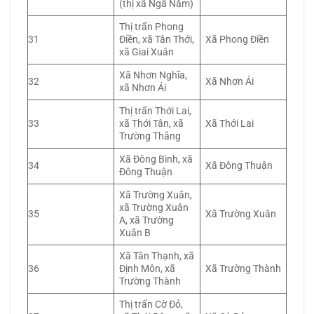
(thị xã Ngã Năm)
Thị trấn Phong
31
Điền, xã Tân Thới,
Xã Phong Điền
xã Giai Xuân
Xã Nhơn Nghĩa,
32
Xã Nhơn Ái
xã Nhơn Ái
Thị trấn Thới Lai,
33
xã Thới Tân, xã
Xã Thới Lai
Trường Thắng
Xã Đông Bình, xã
34
Xã Đông Thuận
Đông Thuận
Xã Trường Xuân,
xã Trường Xuân
35
Xã Trường Xuân
A, xã Trường
Xuân B
Xã Tân Thạnh, xã
36
Định Môn, xã
Xã Trường Thành
Trường Thành
Thị trấn Cờ Đỏ,