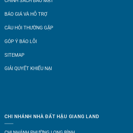
CHÍNH SÁCH BẢO MẬT
BÁO GIÁ VÀ HỖ TRỢ
CÂU HỎI THƯỜNG GẶP
GÓP Ý BÁO LỖI
SITEMAP
GIẢI QUYẾT KHIẾU NẠI
CHI NHÁNH NHÀ ĐẤT HẬU GIANG LAND
CHI NHÁNH PHƯỜNG LONG BÌNH