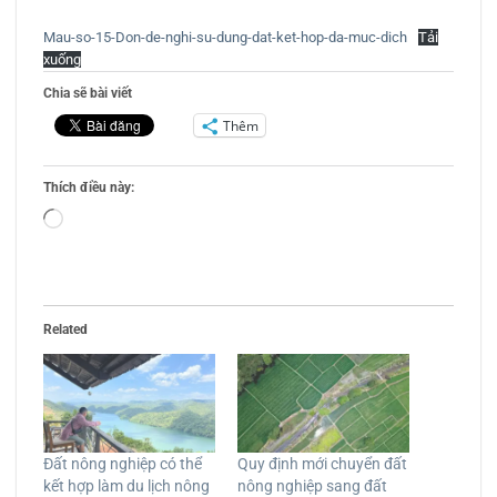
Mau-so-15-Don-de-nghi-su-dung-dat-ket-hop-da-muc-dich
Tải
xuống
Chia sẽ bài viết
Thêm
Thích điều này:
Đang
tải...
Related
Đất nông nghiệp có thể
Quy định mới chuyển đất
kết hợp làm du lịch nông
nông nghiệp sang đất