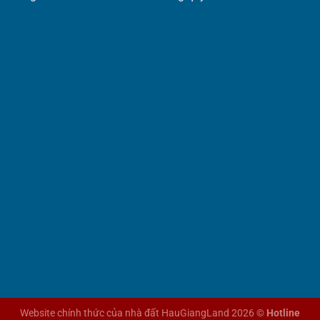
Website chính thức của nhà đất HauGiangLand 2026 ©
Hotline