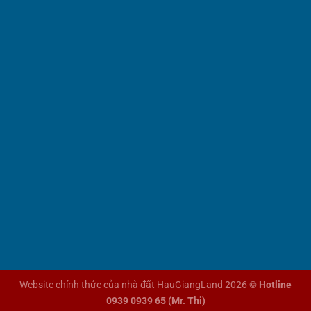
Website chính thức của nhà đất HauGiangLand 2026 ©
Hotline
0939 0939 65 (Mr. Thi)