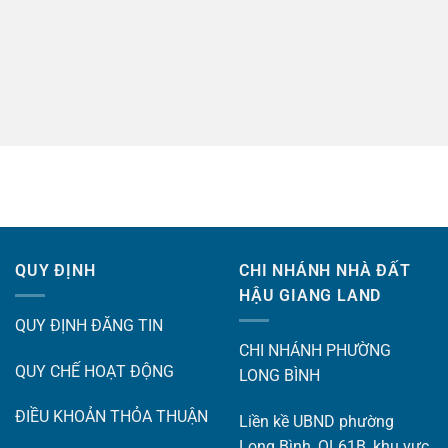
QUY ĐỊNH
CHI NHÁNH NHÀ ĐẤT
HẬU GIANG LAND
QUY ĐỊNH ĐĂNG TIN
CHI NHÁNH PHƯỜNG
QUY CHẾ HOẠT ĐỘNG
LONG BÌNH
ĐIỀU KHOẢN THỎA THUẬN
Liền kề UBND phường
Long Bình, QL61B, khu vực