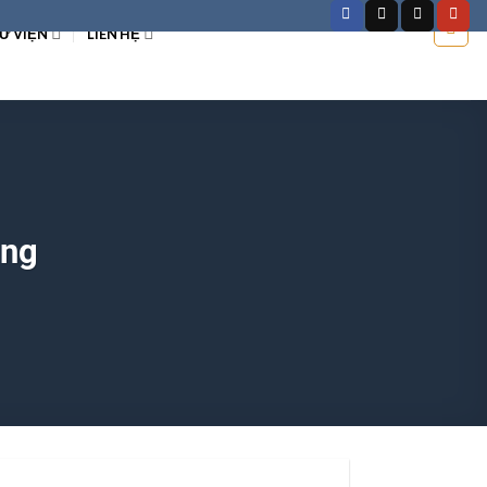
Ư VIỆN
LIÊN HỆ
ẵng