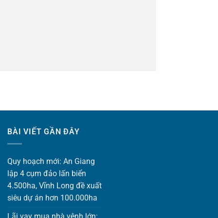
BÀI VIẾT GẦN ĐÂY
Quy hoạch mới: An Giang
lập 4 cụm đảo lấn biển
4.500ha, Vĩnh Long đề xuất
siêu dự án hơn 100.000ha
Lãi vay mua nhà vênh lớn: