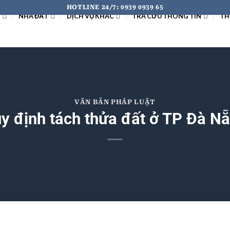
HOTLINE 24/7: 0939 0939 65
I
NHÀ ĐẤT
DỊCH VỤ KHÁC
TRA CỨU THÔNG TIN
TH
VĂN BẢN PHÁP LUẬT
y định tách thửa đất ở TP Đà N