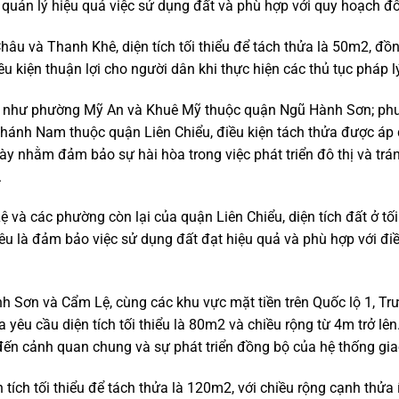
uản lý hiệu quả việc sử dụng đất và phù hợp với quy hoạch đô
âu và Thanh Khê, diện tích tối thiểu để tách thửa là 50m2, đồn
u kiện thuận lợi cho người dân khi thực hiện các thủ tục pháp l
ng như phường Mỹ An và Khuê Mỹ thuộc quận Ngũ Hành Sơn; ph
nh Nam thuộc quận Liên Chiểu, điều kiện tách thửa được áp dụn
này nhằm đảm bảo sự hài hòa trong việc phát triển đô thị và tr
.
à các phường còn lại của quận Liên Chiểu, diện tích đất ở tối 
iêu là đảm bảo việc sử dụng đất đạt hiệu quả và phù hợp với đi
 Sơn và Cẩm Lệ, cùng các khu vực mặt tiền trên Quốc lộ 1, Tr
a yêu cầu diện tích tối thiểu là 80m2 và chiều rộng từ 4m trở 
đến cảnh quan chung và sự phát triển đồng bộ của hệ thống gia
 tích tối thiểu để tách thửa là 120m2, với chiều rộng cạnh thửa