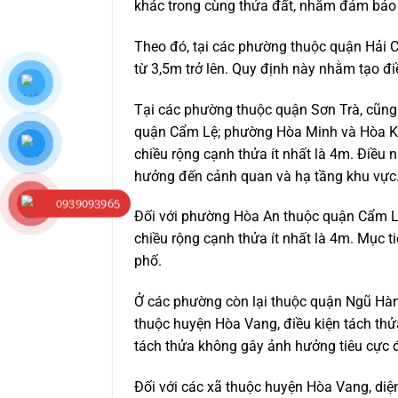
khác trong cùng thửa đất, nhằm đảm bảo q
Theo đó, tại các phường thuộc quận Hải Ch
từ 3,5m trở lên. Quy định này nhằm tạo điề
Tại các phường thuộc quận Sơn Trà, cũ
quận Cẩm Lệ; phường Hòa Minh và Hòa Khá
chiều rộng cạnh thửa ít nhất là 4m. Điều 
hưởng đến cảnh quan và hạ tầng khu vực
0939093965
Đối với phường Hòa An thuộc quận Cẩm Lệ v
chiều rộng cạnh thửa ít nhất là 4m. Mục t
phố.
Ở các phường còn lại thuộc quận Ngũ Hành
thuộc huyện Hòa Vang, điều kiện tách thử
tách thửa không gây ảnh hưởng tiêu cực 
Đối với các xã thuộc huyện Hòa Vang, diện