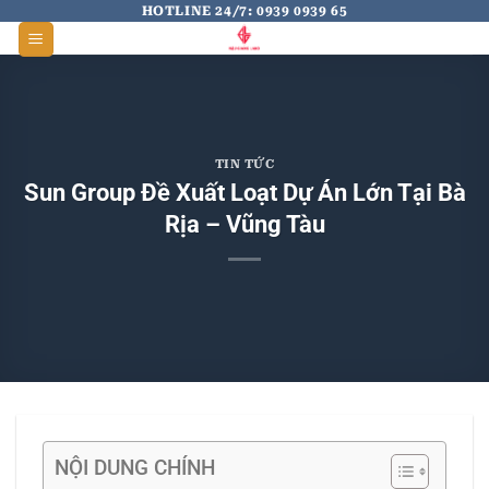
Skip
HOTLINE 24/7: 0939 0939 65
to
content
TIN TỨC
Sun Group Đề Xuất Loạt Dự Án Lớn Tại Bà
Rịa – Vũng Tàu
NỘI DUNG CHÍNH