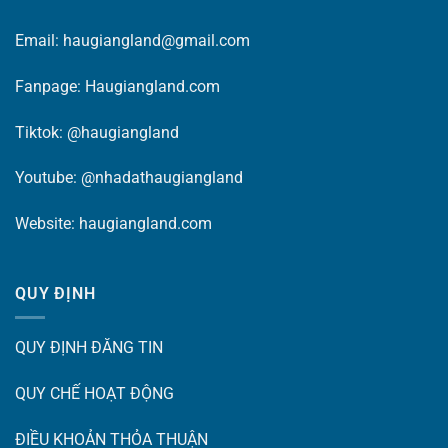
Email: haugiangland@gmail.com
Fanpage:
Haugiangland.com
Tiktok:
@haugiangland
Youtube:
@nhadathaugiangland
Website:
haugiangland.com
QUY ĐỊNH
QUY ĐỊNH ĐĂNG TIN
QUY CHẾ HOẠT ĐỘNG
ĐIỀU KHOẢN THỎA THUẬN