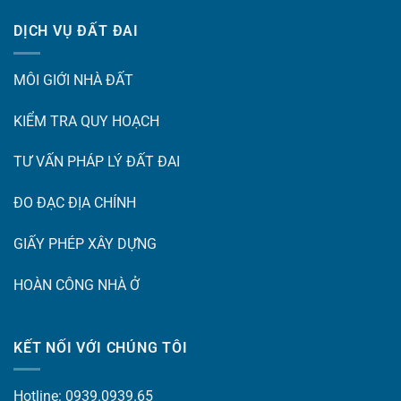
DỊCH VỤ ĐẤT ĐAI
MÔI GIỚI NHÀ ĐẤT
KIỂM TRA QUY HOẠCH
TƯ VẤN PHÁP LÝ ĐẤT ĐAI
ĐO ĐẠC ĐỊA CHÍNH
GIẤY PHÉP XÂY DỰNG
HOÀN CÔNG NHÀ Ở
KẾT NỐI VỚI CHÚNG TÔI
Hotline: 0939.0939.65