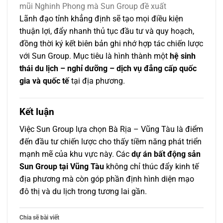
mũi Nghinh Phong mà Sun Group đề xuất
Lãnh đạo tỉnh khẳng định sẽ tạo mọi điều kiện
thuận lợi, đẩy nhanh thủ tục đầu tư và quy hoạch,
đồng thời ký kết biên bản ghi nhớ hợp tác chiến lược
với Sun Group. Mục tiêu là hình thành một
hệ sinh
thái du lịch – nghỉ dưỡng – dịch vụ đẳng cấp quốc
gia và quốc tế
tại địa phương.
Kết luận
Việc Sun Group lựa chọn Bà Rịa – Vũng Tàu là điểm
đến đầu tư chiến lược cho thấy tiềm năng phát triển
mạnh mẽ của khu vực này. Các
dự án bất động sản
Sun Group tại Vũng Tàu
không chỉ thúc đẩy kinh tế
địa phương mà còn góp phần định hình diện mạo
đô thị và du lịch trong tương lai gần.
Chia sẽ bài viết