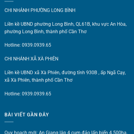
CHI NHÁNH PHƯỜNG LONG BÌNH
Liền kề UBND phường Long Bình, QL61B, khu vực An Hòa,
phường Long Bình, thành phố Cần Thơ
Hotline: 0939.0939.65
CHI NHÁNH XÃ XÀ PHIÊN
Liền kề UBND xã Xà Phiên, đường tỉnh 930B , ấp Ngã Cạy,
xã Xà Phiên, thành phố Cần Thơ
Hotline: 0939.0939.65
BÀI VIẾT GẦN ĐÂY
Quy hoạch mới: An Giang lập 4 cụm đảo lấn biển 4.500ha,