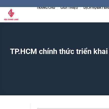
Skip
TRANG CHỦ
GIỚI THIỆU
DỊCH VỤ ĐẤT ĐA
to
content
TP.HCM chính thức triển khai