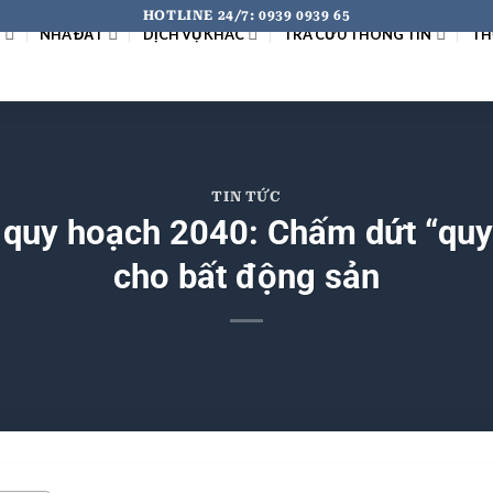
HOTLINE 24/7: 0939 0939 65
I
NHÀ ĐẤT
DỊCH VỤ KHÁC
TRA CỨU THÔNG TIN
TH
TIN TỨC
 quy hoạch 2040: Chấm dứt “quy 
cho bất động sản