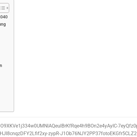
2040
ùng
ản