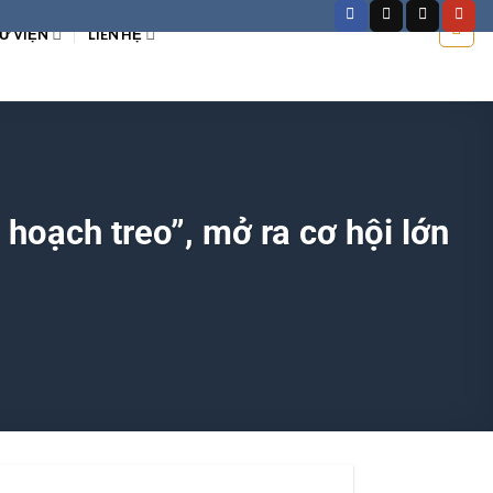
Ư VIỆN
LIÊN HỆ
hoạch treo”, mở ra cơ hội lớn