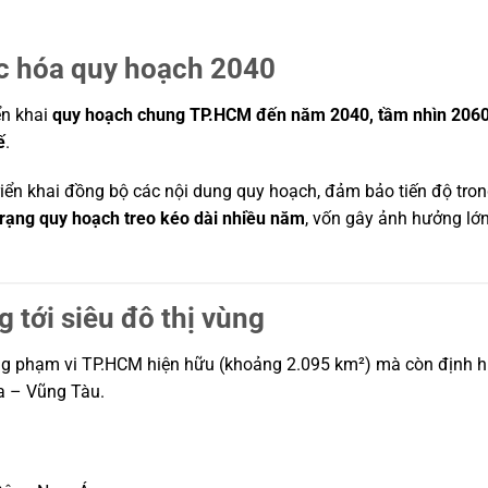
c hóa quy hoạch 2040
ển khai
quy hoạch chung TP.HCM đến năm 2040, tầm nhìn 206
ế
.
triển khai đồng bộ các nội dung quy hoạch, đảm bảo tiến độ tr
trạng quy hoạch treo kéo dài nhiều năm
, vốn gây ảnh hưởng lớn
tới siêu đô thị vùng
ong phạm vi TP.HCM hiện hữu (khoảng 2.095 km²) mà còn định hư
a – Vũng Tàu.