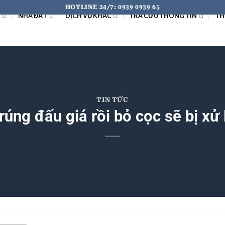
HOTLINE 24/7: 0939 0939 65
I
NHÀ ĐẤT
DỊCH VỤ KHÁC
TRA CỨU THÔNG TIN
TH
TIN TỨC
rúng đấu giá rồi bỏ cọc sẽ bị xử 