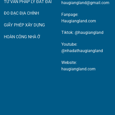
TƯ VẤN PHÁP LÝ ĐẤT ĐAI
haugiangland@gmail.com
ĐO ĐẠC ĐỊA CHÍNH
Fanpage:
Haugiangland.com
GIẤY PHÉP XÂY DỰNG
Tiktok:
@haugiangland
HOÀN CÔNG NHÀ Ở
Youtube:
@nhadathaugiangland
Website:
haugiangland.com