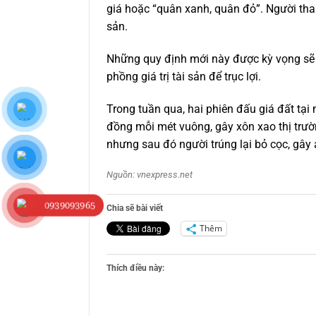
giá hoặc “quân xanh, quân đỏ”. Người th
sản.
Những quy định mới này được kỳ vọng sẽ g
phồng giá trị tài sản để trục lợi.
Trong tuần qua, hai phiên đấu giá đất tại 
đồng mỗi mét vuông, gây xôn xao thị trườ
nhưng sau đó người trúng lại bỏ cọc, gây 
Nguồn: vnexpress.net
0939093965
Chia sẽ bài viết
Thêm
Thích điều này: