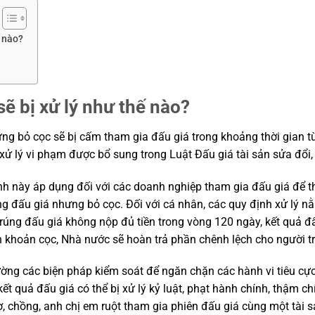
ế nào?
sẽ bị xử lý như thế nào?
ng bỏ cọc sẽ bị cấm tham gia đấu giá trong khoảng thời gian t
xử lý vi phạm được bổ sung trong Luật Đấu giá tài sản sửa đổi,
nh này áp dụng đối với các doanh nghiệp tham gia đấu giá để th
úng đấu giá nhưng bỏ cọc. Đối với cá nhân, các quy định xử lý 
úng đấu giá không nộp đủ tiền trong vòng 120 ngày, kết quả đấu
ơn khoản cọc, Nhà nước sẽ hoàn trả phần chênh lệch cho người t
ường các biện pháp kiểm soát để ngăn chặn các hành vi tiêu cực
t quả đấu giá có thể bị xử lý kỷ luật, phạt hành chính, thậm ch
 chồng, anh chị em ruột tham gia phiên đấu giá cùng một tài s