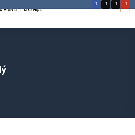
Ư VIỆN
LIÊN HỆ
lý