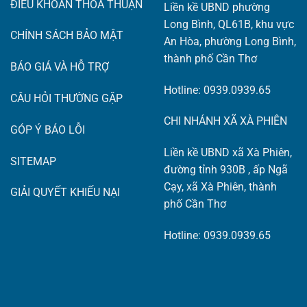
ĐIỀU KHOẢN THỎA THUẬN
Liền kề UBND phường
Long Bình, QL61B, khu vực
CHÍNH SÁCH BẢO MẬT
An Hòa, phường Long Bình,
thành phố Cần Thơ
BÁO GIÁ VÀ HỖ TRỢ
Hotline: 0939.0939.65
CÂU HỎI THƯỜNG GẶP
CHI NHÁNH XÃ XÀ PHIÊN
GÓP Ý BÁO LỖI
Liền kề UBND xã Xà Phiên,
SITEMAP
đường tỉnh 930B , ấp Ngã
Cạy, xã Xà Phiên, thành
GIẢI QUYẾT KHIẾU NẠI
phố Cần Thơ
Hotline: 0939.0939.65