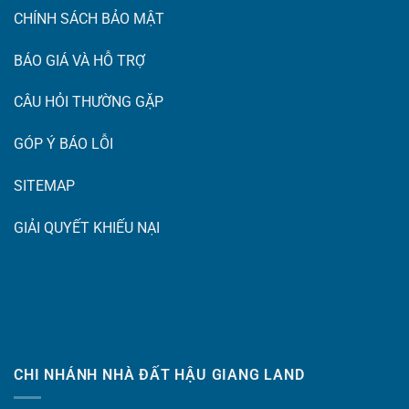
CHÍNH SÁCH BẢO MẬT
BÁO GIÁ VÀ HỖ TRỢ
CÂU HỎI THƯỜNG GẶP
GÓP Ý BÁO LỖI
SITEMAP
GIẢI QUYẾT KHIẾU NẠI
CHI NHÁNH NHÀ ĐẤT HẬU GIANG LAND