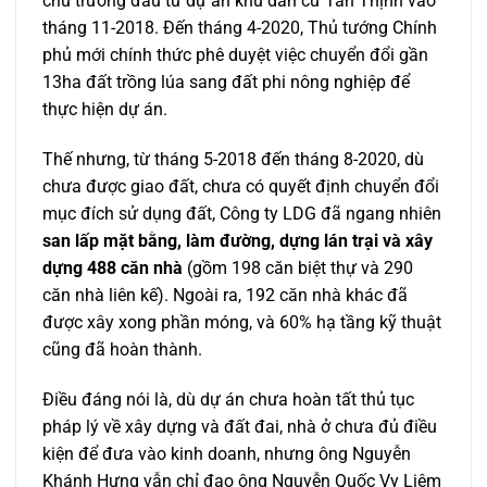
chủ trương đầu tư dự án khu dân cư Tân Thịnh vào
tháng 11-2018. Đến tháng 4-2020, Thủ tướng Chính
phủ mới chính thức phê duyệt việc chuyển đổi gần
13ha đất trồng lúa sang đất phi nông nghiệp để
thực hiện dự án.
Thế nhưng, từ tháng 5-2018 đến tháng 8-2020, dù
chưa được giao đất, chưa có quyết định chuyển đổi
mục đích sử dụng đất, Công ty LDG đã ngang nhiên
san lấp mặt bằng, làm đường, dựng lán trại và xây
dựng 488 căn nhà
(gồm 198 căn biệt thự và 290
căn nhà liên kế). Ngoài ra, 192 căn nhà khác đã
được xây xong phần móng, và 60% hạ tầng kỹ thuật
cũng đã hoàn thành.
Điều đáng nói là, dù dự án chưa hoàn tất thủ tục
pháp lý về xây dựng và đất đai, nhà ở chưa đủ điều
kiện để đưa vào kinh doanh, nhưng ông Nguyễn
Khánh Hưng vẫn chỉ đạo ông Nguyễn Quốc Vy Liêm