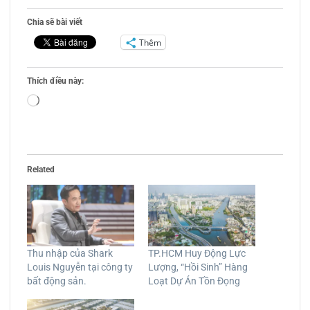
Chia sẽ bài viết
Thêm
Thích điều này:
Đang
tải...
Related
Thu nhập của Shark
TP.HCM Huy Động Lực
Louis Nguyễn tại công ty
Lượng, “Hồi Sinh” Hàng
bất động sản.
Loạt Dự Án Tồn Đọng