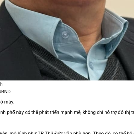
nh
UBND.
bộ máy.
nh phố này có thể phát triển mạnh mẽ, không chỉ hỗ trợ đô thị 
yện, mô hình như TP Thủ Đức vẫn phù hợp. Theo đó, có thể bỏ 