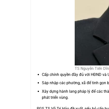
TS Nguyễn Tiến Dĩ
Cấp chính quyền đầy đủ với HĐND và 
Sáp nhập các phường, xã để tinh gọn 
Xây dựng hành lang pháp lý để các thà
phát triển vùng.
PGS.TS Võ Trí Hảo đề xuất, nếu bỏ cấp hu