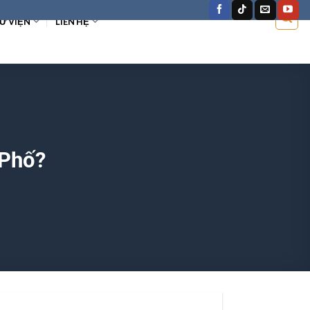
Ư VIỆN
LIÊN HỆ
 Phố?