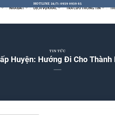
HOTLINE 24/7: 0939 0939 65
I
NHÀ ĐẤT
DỊCH VỤ KHÁC
TRA CỨU THÔNG TIN
TH
TIN TỨC
ấp Huyện: Hướng Đi Cho Thành