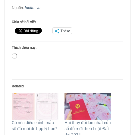
Nguồn:
tuoitre.vn
Chia sẽ bài viết
Thêm
Thích điều này:
Đang
tải...
Related
Có nên điều chỉnh mẫu
Hai thay đổi lớn nhất của
sổ đỏ mới để hợp lý hơn?
sổ đỏ mới theo Luật Đất
đai 2024