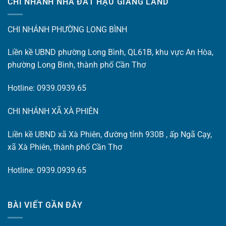
CHI NHÁNH NHÀ ĐẤT HẬU GIANG LAND
CHI NHÁNH PHƯỜNG LONG BÌNH
Liền kề UBND phường Long Bình, QL61B, khu vực An Hòa,
phường Long Bình, thành phố Cần Thơ
Hotline: 0939.0939.65
CHI NHÁNH XÃ XÀ PHIÊN
Liền kề UBND xã Xà Phiên, đường tỉnh 930B , ấp Ngã Cạy,
xã Xà Phiên, thành phố Cần Thơ
Hotline: 0939.0939.65
BÀI VIẾT GẦN ĐÂY