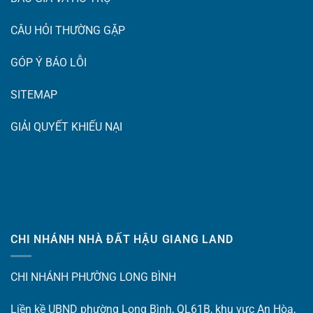
CÂU HỎI THƯỜNG GẶP
GÓP Ý BÁO LỖI
SITEMAP
GIẢI QUYẾT KHIẾU NẠI
CHI NHÁNH NHÀ ĐẤT HẬU GIANG LAND
CHI NHÁNH PHƯỜNG LONG BÌNH
Liền kề UBND phường Long Bình, QL61B, khu vực An Hòa,