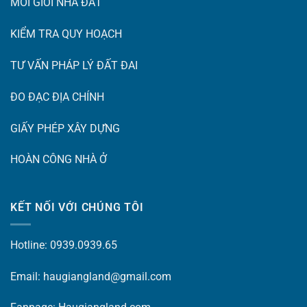
MÔI GIỚI NHÀ ĐẤT
KIỂM TRA QUY HOẠCH
TƯ VẤN PHÁP LÝ ĐẤT ĐAI
ĐO ĐẠC ĐỊA CHÍNH
GIẤY PHÉP XÂY DỰNG
HOÀN CÔNG NHÀ Ở
KẾT NỐI VỚI CHÚNG TÔI
Hotline: 0939.0939.65
Email: haugiangland@gmail.com