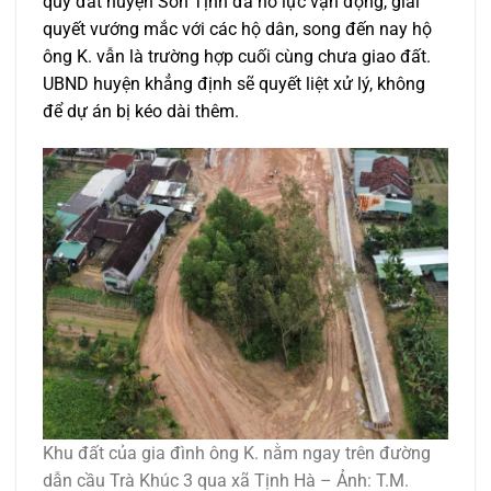
quỹ đất huyện Sơn Tịnh đã nỗ lực vận động, giải
quyết vướng mắc với các hộ dân, song đến nay hộ
ông K. vẫn là trường hợp cuối cùng chưa giao đất.
UBND huyện khẳng định sẽ quyết liệt xử lý, không
để dự án bị kéo dài thêm.
Khu đất của gia đình ông K. nằm ngay trên đường
dẫn cầu Trà Khúc 3 qua xã Tịnh Hà – Ảnh: T.M.