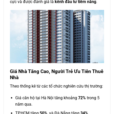
cực và được đánh giá là
kênh đầu tư tiềm năng
.
Giá Nhà Tăng Cao, Người Trẻ Ưu Tiên Thuê
Nhà
Theo thống kê từ các tổ chức nghiên cứu thị trường:
Giá căn hộ tại Hà Nội tăng khoảng
72%
trong 5
năm qua.
TP.HCM tăng
50%
, và Đà Nẵng tăng
34%
.