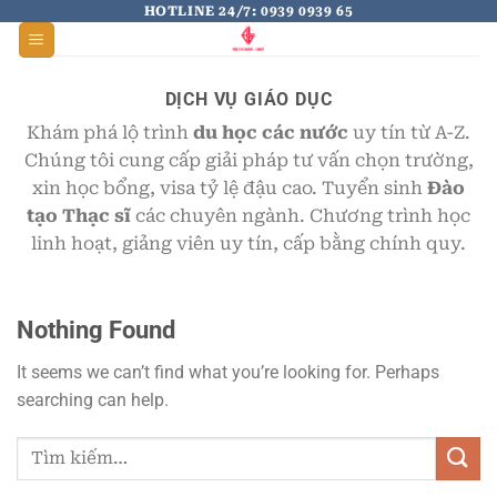
Skip
HOTLINE 24/7: 0939 0939 65
to
content
DỊCH VỤ GIÁO DỤC
Khám phá lộ trình
du học các nước
uy tín từ A-Z.
Chúng tôi cung cấp giải pháp tư vấn chọn trường,
xin học bổng, visa tỷ lệ đậu cao. Tuyển sinh
Đào
tạo Thạc sĩ
các chuyên ngành. Chương trình học
linh hoạt, giảng viên uy tín, cấp bằng chính quy.
Nothing Found
It seems we can’t find what you’re looking for. Perhaps
searching can help.