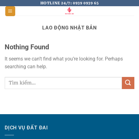
Skip
HOTLINE 24/7: 0939 0939 65
to
content
LAO ĐỘNG NHẬT BẢN
Nothing Found
It seems we can’t find what you’re looking for. Perhaps
searching can help.
DỊCH VỤ ĐẤT ĐAI