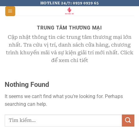
Skip
HOTLINE 24/7: 0939 0939 65
to
content
TRUNG TÂM THƯƠNG MẠI
Cập nhật thông tin các trung tâm thương mại lớn
nhất. Tra cứu vị trí, danh sách cửa hàng, chương
trình khuyến mãi và sự kiện giải trí mới nhất. Click
để xem chi tiết
Nothing Found
It seems we can’t find what you’re looking for. Perhaps
searching can help.