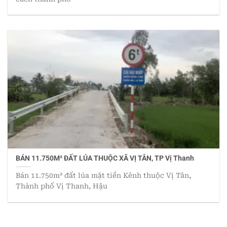
BÁN 11.750M² ĐẤT LÚA THUỘC XÃ VỊ TÂN, TP Vị Thanh
Bán 11.750m² đất lúa mặt tiền Kênh thuộc Vị Tân,
Thành phố Vị Thanh, Hậu