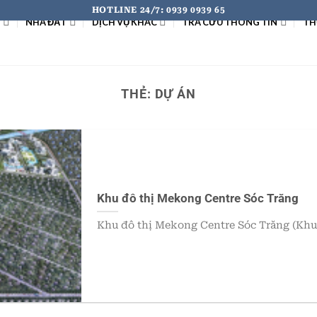
HOTLINE 24/7: 0939 0939 65
I
NHÀ ĐẤT
DỊCH VỤ KHÁC
TRA CỨU THÔNG TIN
TH
THẺ:
DỰ ÁN
Khu đô thị Mekong Centre Sóc Trăng
Khu đô thị Mekong Centre Sóc Trăng (Khu đ