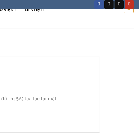
Ư VIỆN
LIÊN HỆ
ô thị 5A) tọa lạc tại mặt